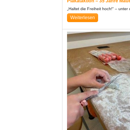
Plakataktion – 35 Jahre Maue
„Haltet die Freiheit hoch!“ – unte
Weiterlesen