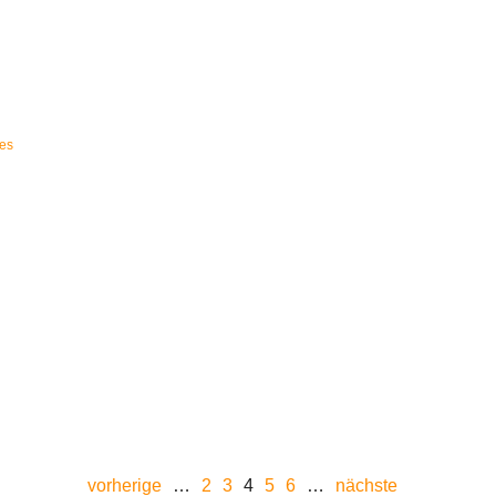
ular
les
vorherige
…
2
3
4
5
6
…
nächste