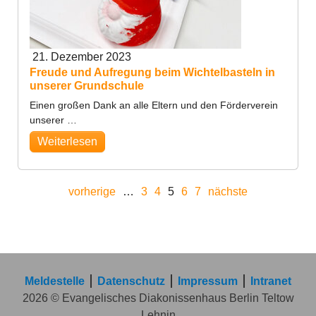
21. Dezember 2023
Freude und Aufregung beim Wichtelbasteln in
unserer Grundschule
Einen großen Dank an alle Eltern und den Förderverein
unserer …
Weiterlesen
vorherige
…
3
4
5
6
7
nächste
Meldestelle
Datenschutz
Impressum
Intranet
2026 © Evangelisches Diakonissenhaus Berlin Teltow
Lehnin