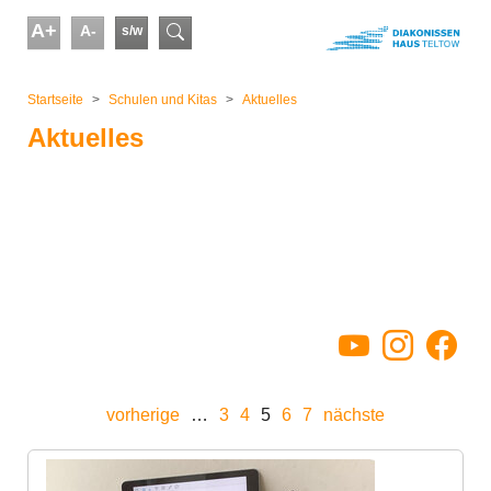
Skip to main content
A+
A-
s/w
Suchformular
You are here:
Startseite
Schulen und Kitas
Aktuelles
Aktuelles
YouTube
Instagram
Facebo
vorherige
…
3
4
5
6
7
nächste