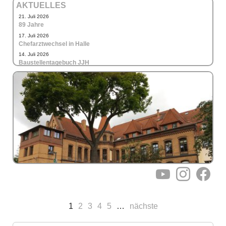
AKTUELLES
21. Juli 2026
89 Jahre
17. Juli 2026
Chefarztwechsel in Halle
14. Juli 2026
Baustellentagebuch JJH
YouTube
Instagram
Facebo
1
2
3
4
5
…
nächste