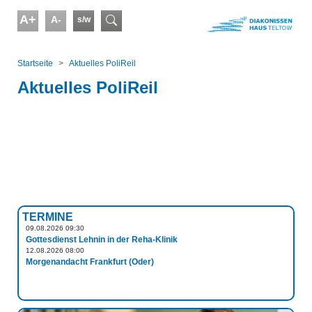
Skip to main content
A+
A-
s/w
Suchformular
You are here:
Startseite
Aktuelles PoliReil
Aktuelles PoliReil
TERMINE
09.08.2026 09:30
Gottesdienst Lehnin in der Reha-Klinik
12.08.2026 08:00
Morgenandacht Frankfurt (Oder)