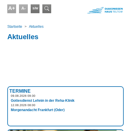
Skip to main content
A+
A-
s/w
Suchformular
You are here:
Startseite
Aktuelles
Aktuelles
TERMINE
09.08.2026 09:30
Gottesdienst Lehnin in der Reha-Klinik
12.08.2026 08:00
Morgenandacht Frankfurt (Oder)