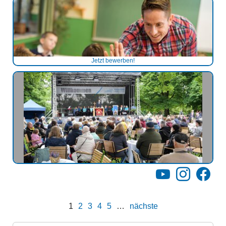
Jetzt bewerben!
YouTube
Instagram
Facebo
1
2
3
4
5
…
nächste