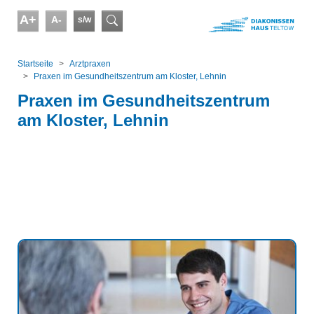
Skip to main content
A+
A-
s/w
Suchformular
You are here:
Startseite
Arztpraxen
Praxen im Gesundheitszentrum am Kloster, Lehnin
Praxen im Gesundheitszentrum
am Kloster, Lehnin