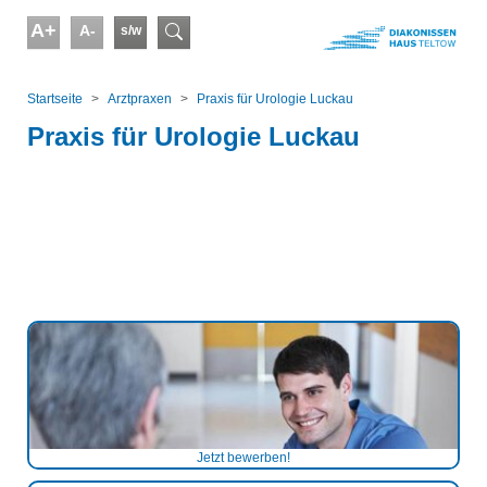
Skip to main content
A+
A-
s/w
Suchformular
You are here:
Startseite
Arztpraxen
Praxis für Urologie Luckau
Praxis für Urologie Luckau
Jetzt bewerben!