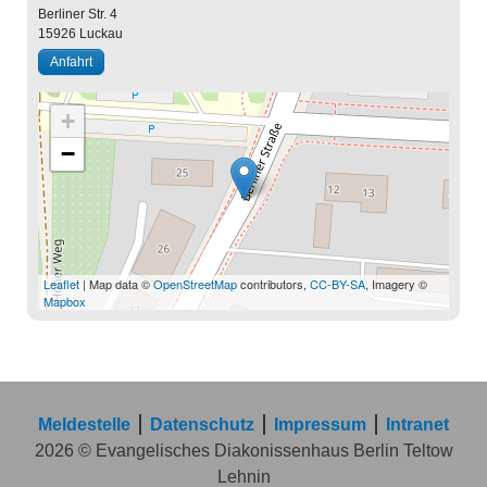
Berliner Str. 4
15926
Luckau
Anfahrt
+
−
Leaflet
| Map data ©
OpenStreetMap
contributors,
CC-BY-SA
, Imagery ©
Mapbox
Meldestelle
Datenschutz
Impressum
Intranet
2026 © Evangelisches Diakonissenhaus Berlin Teltow
Lehnin