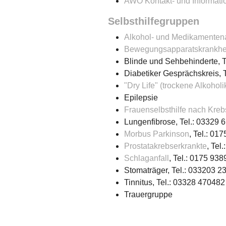
AWO Kontakt- und Informatio
Selbsthilfegruppen
Alkohol- und Medikamenten
Bewegungsapparatskrankhe
Blinde und Sehbehinderte, 
Diabetiker Gesprächskreis, 
"Dry Life" (trockene Alkoholi
Epilepsie
Frauenselbsthilfe nach Kre
Lungenfibrose, Tel.: 03329
Morbus Parkinson
, Tel.: 01
Prostatakrebserkrankte
, Tel
Schlaganfall
, Tel.: 0175 93
Stomaträger, Tel.: 033203 2
Tinnitus, Tel.: 03328 470482
Trauergruppe