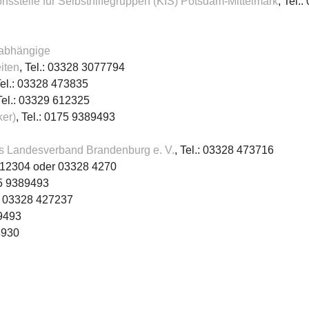
nsstelle für Selbsthilfegruppen (KIS) Potsdam-Mittelmark
, Tel.
abhängige
iten
, Tel.: 03328 3077794
Tel.: 03328 473835
Tel.: 03329 612325
ker)
, Tel.: 0175 9389493
bs Landesverband Brandenburg e. V.
, Tel.: 03328 473716
 612304 oder 03328 4270
75 9389493
.: 03328 427237
89493
3930