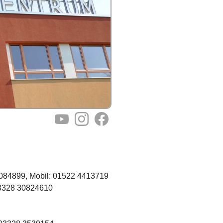
YouTube
Instagram
Facebook
3084899, Mobil: 01522 4413719
 03328 30824610