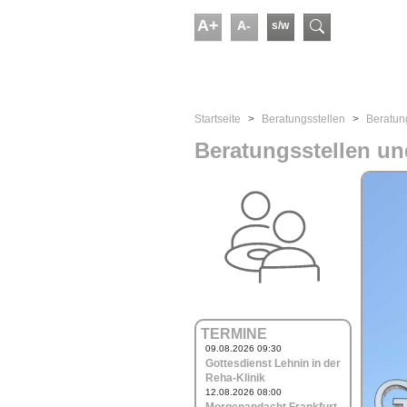
Skip to main content
A+
A-
s/w
Suchform
You are here:
Startseite
Beratungs­stellen
Beratun
Beratungsstellen un
TERMINE
09.08.2026 09:30
Gottesdienst Lehnin in der
Reha-Klinik
12.08.2026 08:00