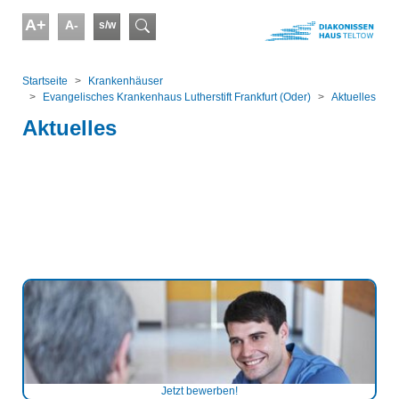
Skip to main content
A+
A-
s/w
Suchformular
You are here:
Startseite
Kranken­häuser
Evangelisches Krankenhaus Lutherstift Frankfurt (Oder)
Aktuelles
Aktuelles
Jetzt bewerben!