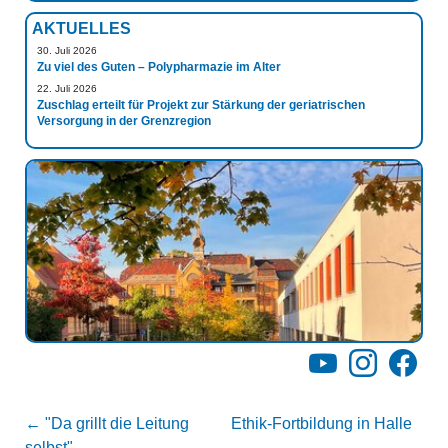
AKTUELLES
30. Juli 2026
Zu viel des Guten – Polypharmazie im Alter
22. Juli 2026
Zuschlag erteilt für Projekt zur Stärkung der geriatrischen
Versorgung in der Grenzregion
YouTube
Instagram
Facebo
←
"Da grillt die Leitung
Ethik-Fortbildung in Halle
selbst"
→