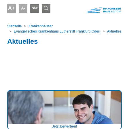
Skip to main content
A+
A-
s/w
Suchformular
You are here:
Startseite
Kranken­häuser
Evangelisches Krankenhaus Lutherstift Frankfurt (Oder)
Aktuelles
Aktuelles
Jetzt bewerben!