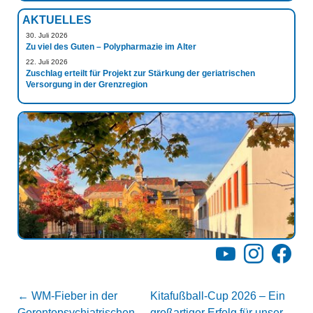
AKTUELLES
30. Juli 2026
Zu viel des Guten – Polypharmazie im Alter
22. Juli 2026
Zuschlag erteilt für Projekt zur Stärkung der geriatrischen
Versorgung in der Grenzregion
YouTube
Instagram
Facebo
←
WM-Fieber in der
Kitafußball-Cup 2026 – Ein
Gerontopsychiatrischen
großartiger Erfolg für unser