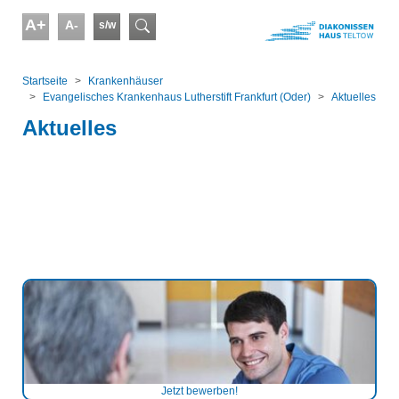
Skip to main content
A+
A-
s/w
Suchformular
You are here:
Startseite
Kranken­häuser
Evangelisches Krankenhaus Lutherstift Frankfurt (Oder)
Aktuelles
Aktuelles
Jetzt bewerben!