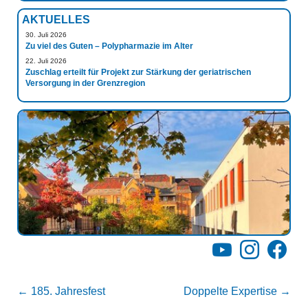
AKTUELLES
30. Juli 2026
Zu viel des Guten – Polypharmazie im Alter
22. Juli 2026
Zuschlag erteilt für Projekt zur Stärkung der geriatrischen
Versorgung in der Grenzregion
YouTube
Instagram
Facebo
←
185. Jahresfest
Doppelte Expertise
→