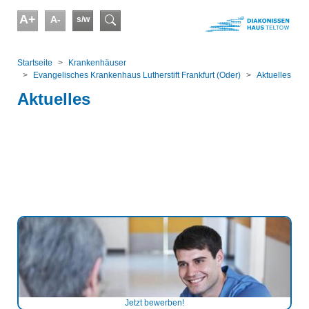
Skip to main content
A+
A-
s/w
Suchformular
You are here:
Startseite
Kranken­häuser
Evangelisches Krankenhaus Lutherstift Frankfurt (Oder)
Aktuelles
Aktuelles
Jetzt bewerben!