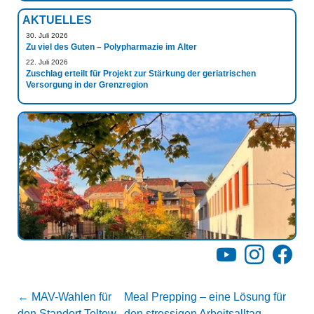
AKTUELLES
30. Juli 2026
Zu viel des Guten – Polypharmazie im Alter
22. Juli 2026
Zuschlag erteilt für Projekt zur Stärkung der geriatrischen
Versorgung in der Grenzregion
YouTube
Instagram
Facebo
←
MAV-Wahlen für
Meal Prepping – eine Lösung für
den Standort Teltow
den stressigen Arbeitsalltag
→