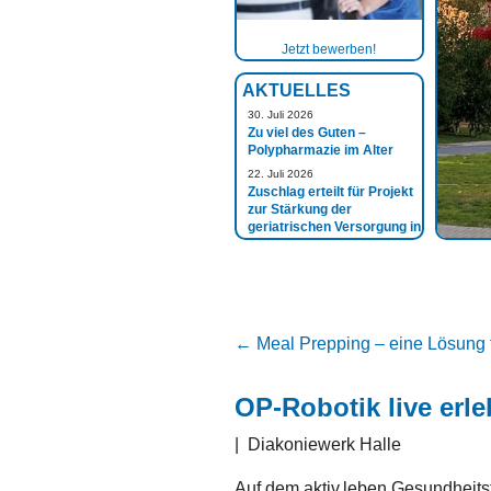
Jetzt bewerben!
AKTUELLES
30. Juli 2026
Zu viel des Guten –
Polypharmazie im Alter
22. Juli 2026
Zuschlag erteilt für Projekt
zur Stärkung der
geriatrischen Versorgung in
der Grenzregion
←
Meal Prepping – eine Lösung f
OP-Robotik live erle
|
Diakoniewerk Halle
Auf dem aktiv.leben Gesundheits