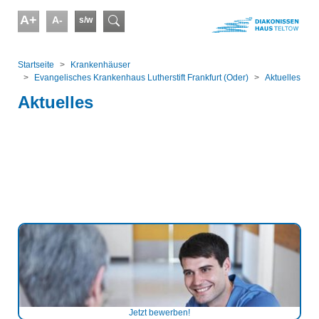
Skip to main content
A+
A-
s/w
Suchformular
You are here:
Startseite
Kranken­häuser
Evangelisches Krankenhaus Lutherstift Frankfurt (Oder)
Aktuelles
Aktuelles
Jetzt bewerben!