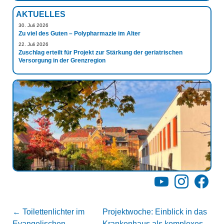
AKTUELLES
30. Juli 2026
Zu viel des Guten – Polypharmazie im Alter
22. Juli 2026
Zuschlag erteilt für Projekt zur Stärkung der geriatrischen
Versorgung in der Grenzregion
YouTube
Instagram
Facebo
←
Toilettenlichter im
Projektwoche: Einblick in das
Evangelischen
Krankenhaus als komplexes