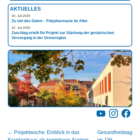
AKTUELLES
30. Juli 2026
Zu viel des Guten – Polypharmazie im Alter
22. Juli 2026
Zuschlag erteilt für Projekt zur Stärkung der geriatrischen
Versorgung in der Grenzregion
YouTube
Instagram
Facebo
←
Projektwoche: Einblick in das
Gesundheitstag
Krankenhaus als komplexes System
im JJH
→