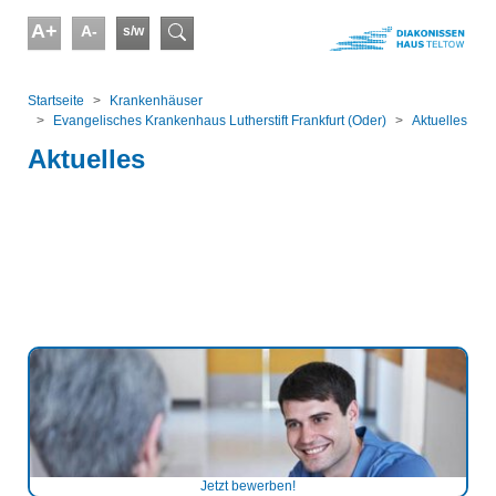
Skip to main content
A+
A-
s/w
Suchformular
You are here:
Startseite
Kranken­häuser
Evangelisches Krankenhaus Lutherstift Frankfurt (Oder)
Aktuelles
Aktuelles
Jetzt bewerben!