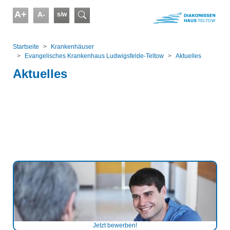
Skip to main content
A+
A-
s/w
Suchformular
You are here:
Startseite
Kranken­häuser
Evangelisches Krankenhaus Ludwigsfelde-Teltow
Aktuelles
Aktuelles
Jetzt bewerben!