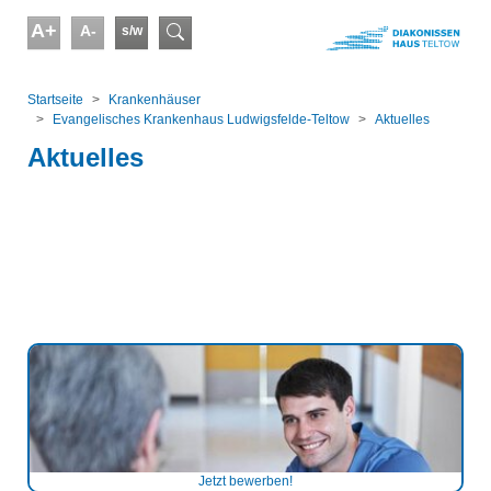
Skip to main content
A+
A-
s/w
Suchformular
You are here:
Startseite
Kranken­häuser
Evangelisches Krankenhaus Ludwigsfelde-Teltow
Aktuelles
Aktuelles
Jetzt bewerben!