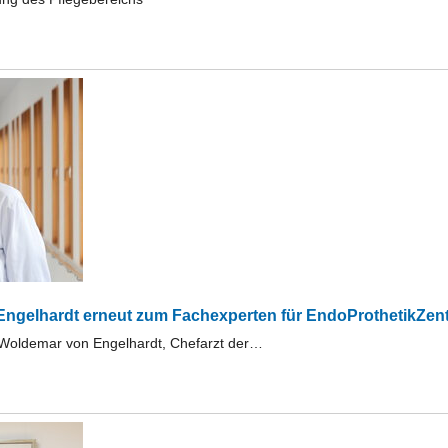
 Engelhardt erneut zum Fachexperten für EndoProthetikZen
s Woldemar von Engelhardt, Chefarzt der…