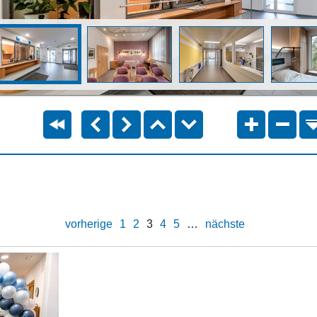
vorherige
1
2
3
4
5
…
nächste