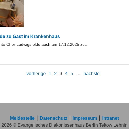
de zu Gast im Krankenhaus
chte Chor Ludwigsfelde auch am 17.12.2025 zu…
vorherige
1
2
3
4
5
…
nächste
Meldestelle
Datenschutz
Impressum
Intranet
2026 © Evangelisches Diakonissenhaus Berlin Teltow Lehnin