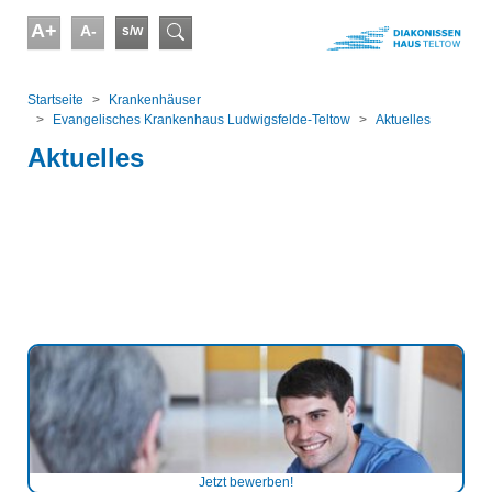
Skip to main content
A+
A-
s/w
Suchformular
You are here:
Startseite
Kranken­häuser
Evangelisches Krankenhaus Ludwigsfelde-Teltow
Aktuelles
Aktuelles
Jetzt bewerben!