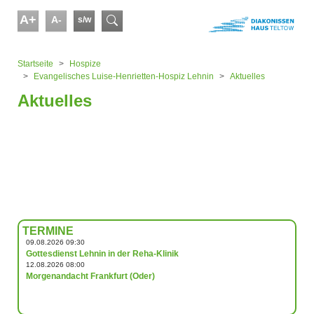
Skip to main content
A+
A-
s/w
Suchformular
You are here:
Startseite
Hospize
Evangelisches Luise-Henrietten-Hospiz Lehnin
Aktuelles
Aktuelles
TERMINE
09.08.2026 09:30
Gottesdienst Lehnin in der Reha-Klinik
12.08.2026 08:00
Morgenandacht Frankfurt (Oder)