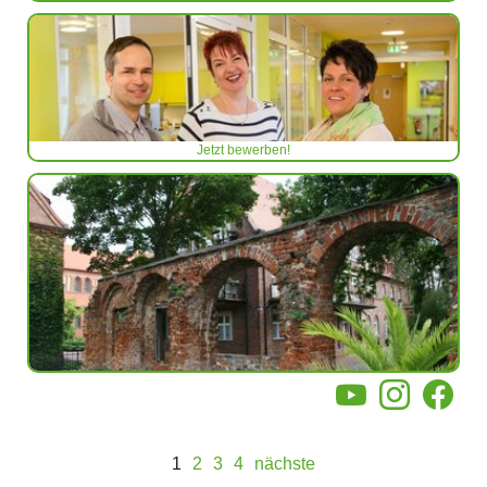
Jetzt bewerben!
YouTube
Instagram
Facebo
1
2
3
4
nächste