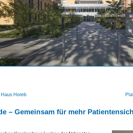
n Haus Horeb
Pla
e – Gemeinsam für mehr Patientensich