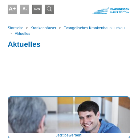
Skip to main content
A+
A-
s/w
Suchformular
You are here:
Startseite
Kranken­häuser
Evangelisches Krankenhaus Luckau
Aktuelles
Aktuelles
Jetzt bewerben!