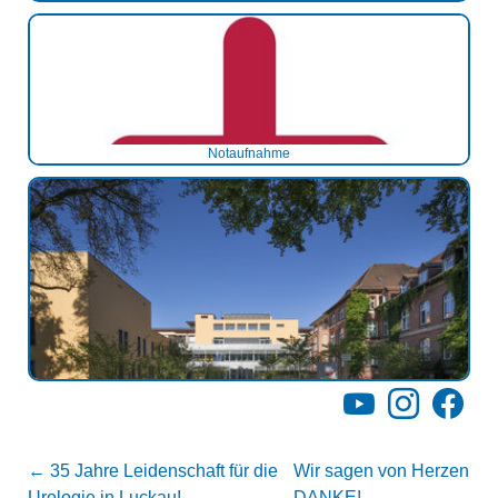
Notaufnahme
Notaufnahme
Notaufnahme
YouTube
Instagram
Facebo
←
35 Jahre Leidenschaft für die
Wir sagen von Herzen
Urologie in Luckau!
DANKE!
→