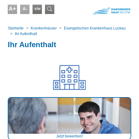
Skip to main content
A+
A-
s/w
Suchformular
You are here:
Startseite
Kranken­häuser
Evangelisches Krankenhaus Luckau
Ihr Aufenthalt
Ihr Aufenthalt
Jetzt bewerben!