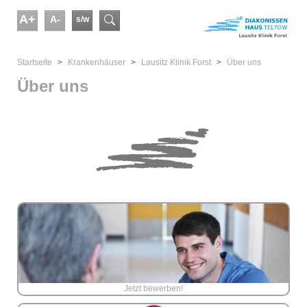
Skip to main content
A+
A-
s/w
Suchformular
You are here:
Startseite
Kranken­häuser
Lausitz Klinik Forst
Über uns
Über uns
Jetzt bewerben!