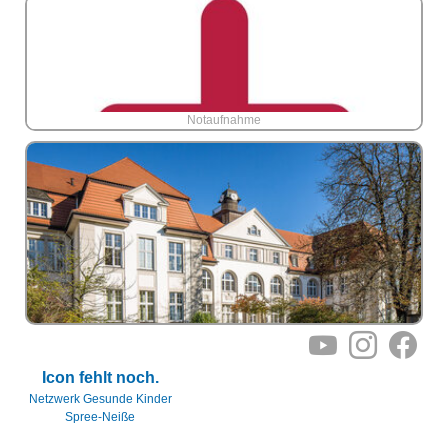
Notaufnahme
Notaufnahme
Notaufnahme
YouTube
Instagram
Facebo
Icon fehlt noch.
Netzwerk Gesunde Kinder
Spree-Neiße