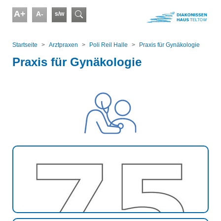
Skip to main content
A+
A-
s/w
Suchformular
You are here:
Startseite
Arztpraxen
Poli Reil Halle
Praxis für Gynäkologie
Praxis für Gynäkologie