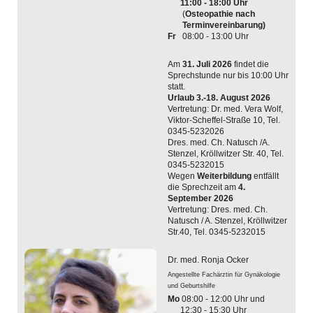
11:00 - 18:00 Uhr
(
Osteopathie nach
Terminvereinbarung)
Fr
08:00 - 13:00 Uhr
Am
31. Juli 2026
findet die
Sprechstunde nur bis 10:00 Uhr
statt.
Urlaub 3.-18. August 2026
Vertretung: Dr. med. Vera Wolf,
Viktor-Scheffel-Straße 10, Tel.
0345-5232026
Dres. med. Ch. Natusch /A.
Stenzel, Kröllwitzer Str. 40, Tel.
0345-5232015
Wegen
Weiterbildung
entfällt
die Sprechzeit am
4.
September 2026
Vertretung: Dres. med. Ch.
Natusch / A. Stenzel, Kröllwitzer
Str.40, Tel. 0345-5232015
Dr. med. Ronja
Ocker
Angestellte Fachärztin für Gynäkologie
und Geburtshilfe
Mo
08:00 - 12:00 Uhr und
12:30 - 15:30 Uhr