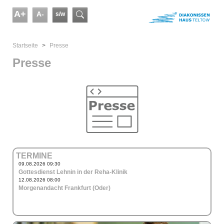
Skip to main content
A+
A-
s/w
Suchformular
You are here:
Startseite
Presse
Presse
TERMINE
09.08.2026 09:30
Gottesdienst Lehnin in der Reha-Klinik
12.08.2026 08:00
Morgenandacht Frankfurt (Oder)