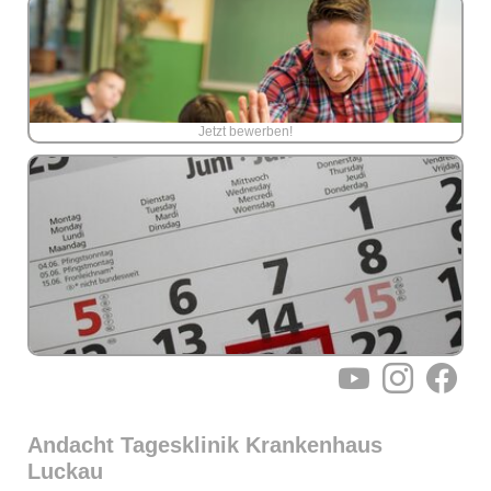
Jetzt bewerben!
YouTube
Instagram
Facebo
Andacht Tagesklinik Krankenhaus
Luckau