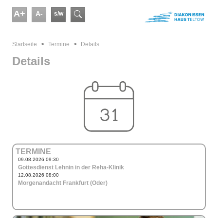
Skip to main content
A+
A-
s/w
Suchformular
You are here:
Startseite
Termine
Details
Details
TERMINE
09.08.2026 09:30
Gottesdienst Lehnin in der Reha-Klinik
12.08.2026 08:00
Morgenandacht Frankfurt (Oder)