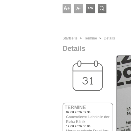
Skip to main content
A+
A-
s/w
Suchform
You are here:
Startseite
Termine
Details
Details
TERMINE
09.08.2026 09:30
Gottesdienst Lehnin in der
Reha-Klinik
12.08.2026 08:00