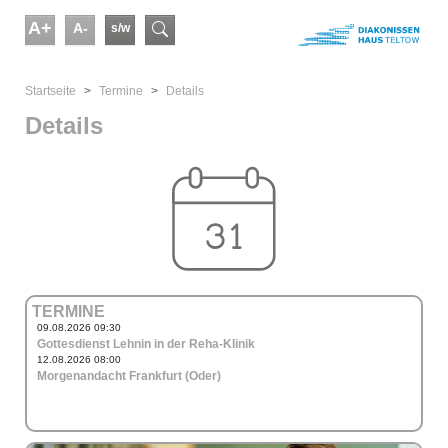
Skip to main content
A+
A-
s/w
Suchformular
You are here:
Startseite
Termine
Details
Details
TERMINE
09.08.2026 09:30
Gottesdienst Lehnin in der Reha-Klinik
12.08.2026 08:00
Morgenandacht Frankfurt (Oder)