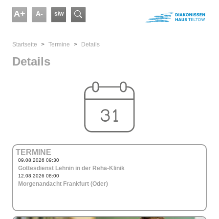
Skip to main content
A+
A-
s/w
Suchformular
You are here:
Startseite
Termine
Details
Details
TERMINE
09.08.2026 09:30
Gottesdienst Lehnin in der Reha-Klinik
12.08.2026 08:00
Morgenandacht Frankfurt (Oder)