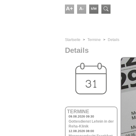
Skip to main content
A+
A-
s/w
Suchform
You are here:
Startseite
Termine
Details
Details
TERMINE
09.08.2026 09:30
Gottesdienst Lehnin in der
Reha-Klinik
12.08.2026 08:00