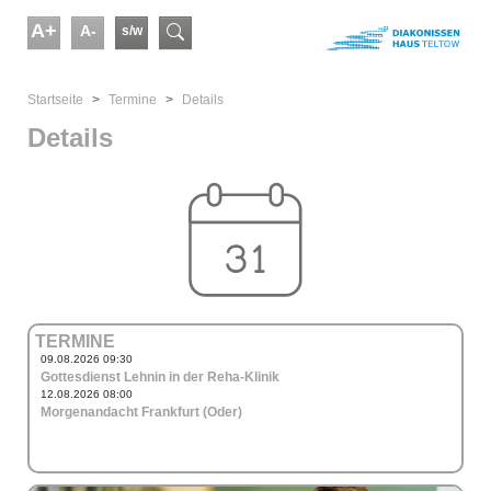
Skip to main content
A+
A-
s/w
Suchformular
You are here:
Startseite
Termine
Details
Details
TERMINE
09.08.2026 09:30
Gottesdienst Lehnin in der Reha-Klinik
12.08.2026 08:00
Morgenandacht Frankfurt (Oder)