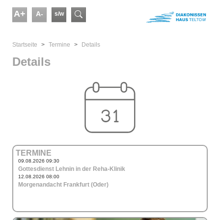
Skip to main content
A+
A-
s/w
Suchformular
You are here:
Startseite
Termine
Details
Details
TERMINE
09.08.2026 09:30
Gottesdienst Lehnin in der Reha-Klinik
12.08.2026 08:00
Morgenandacht Frankfurt (Oder)