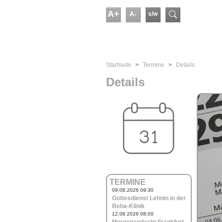
Skip to main content
A+
A-
s/w
Suchform
You are here:
Startseite
Termine
Details
Details
TERMINE
09.08.2026 09:30
Gottesdienst Lehnin in der
Reha-Klinik
12.08.2026 08:00