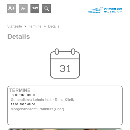
Skip to main content
A+
A-
s/w
Suchformular
You are here:
Startseite
Termine
Details
Details
TERMINE
09.08.2026 09:30
Gottesdienst Lehnin in der Reha-Klinik
12.08.2026 08:00
Morgenandacht Frankfurt (Oder)