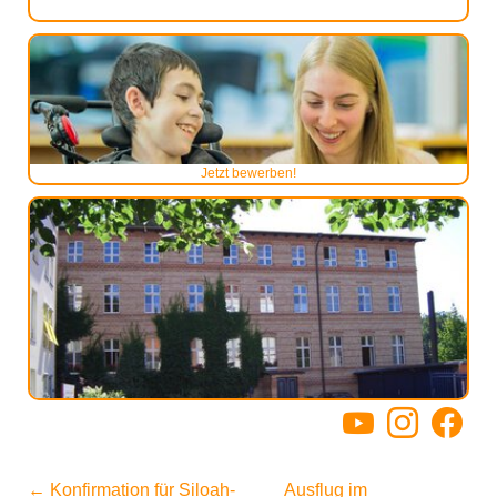
Jetzt bewerben!
YouTube
Instagram
Facebo
←
Konfirmation für Siloah-
Ausflug im