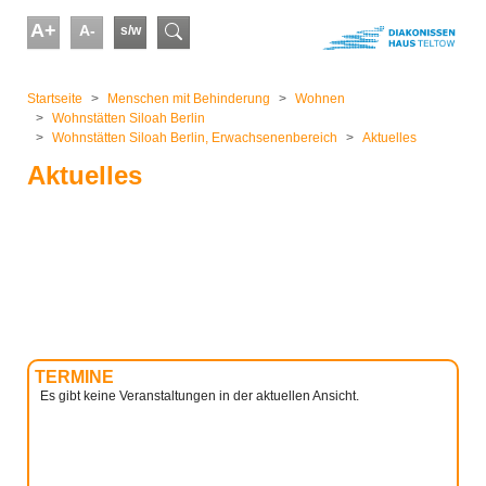
Skip to main content
A+
A-
s/w
Suchformular
You are here:
Startseite
Menschen mit Behinderung
Wohnen
Wohnstätten Siloah Berlin
Wohnstätten Siloah Berlin, Erwachsenenbereich
Aktuelles
Aktuelles
TERMINE
Es gibt keine Veranstaltungen in der aktuellen Ansicht.