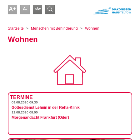
Skip to main content
A+
A-
s/w
Suchformular
You are here:
Startseite
Menschen mit Behinderung
Wohnen
Wohnen
TERMINE
09.08.2026 09:30
Gottesdienst Lehnin in der Reha-Klinik
12.08.2026 08:00
Morgenandacht Frankfurt (Oder)