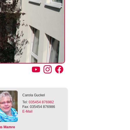
YouTube
Instagram
Facebook
Carola
Guckel
Tel:
035454 876982
Fax: 035454 876986
E-Mail
us Mamre