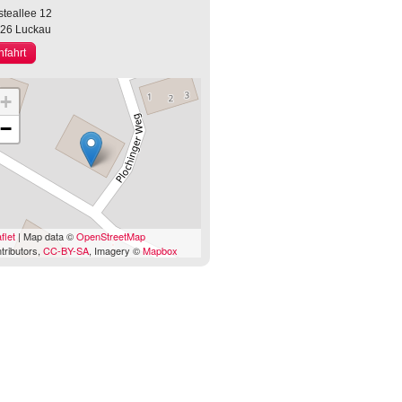
steallee 12
926
Luckau
nfahrt
+
−
flet
| Map data ©
OpenStreetMap
tributors,
CC-BY-SA
, Imagery ©
Mapbox