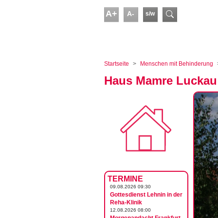
Skip to main content
A+
A-
s/w
Suchform
You are here:
Startseite
Menschen mit Behinderung
Haus Mamre Luckau
TERMINE
09.08.2026 09:30
Gottesdienst Lehnin in der
Reha-Klinik
12.08.2026 08:00