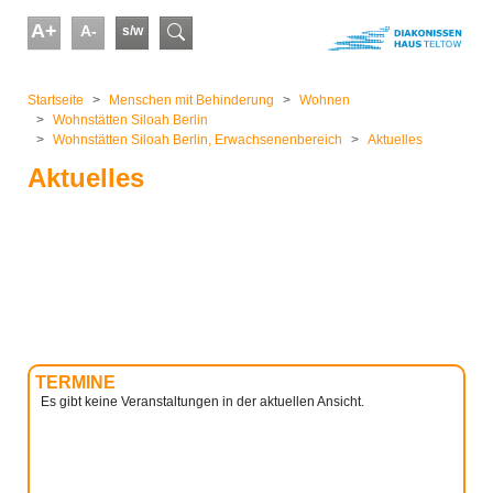
Skip to main content
A+
A-
s/w
Suchformular
You are here:
Startseite
Menschen mit Behinderung
Wohnen
Wohnstätten Siloah Berlin
Wohnstätten Siloah Berlin, Erwachsenenbereich
Aktuelles
Aktuelles
TERMINE
Es gibt keine Veranstaltungen in der aktuellen Ansicht.