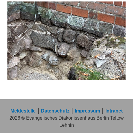
Meldestelle
Datenschutz
Impressum
Intranet
2026 © Evangelisches Diakonissenhaus Berlin Teltow
Lehnin