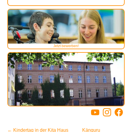
Jetzt bewerben!
YouTube
Instagram
Facebo
←
Kindertag in der Kita Haus
Känguru