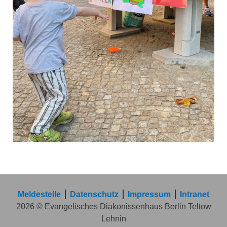
Meldestelle
Datenschutz
Impressum
Intranet
2026 © Evangelisches Diakonissenhaus Berlin Teltow
Lehnin