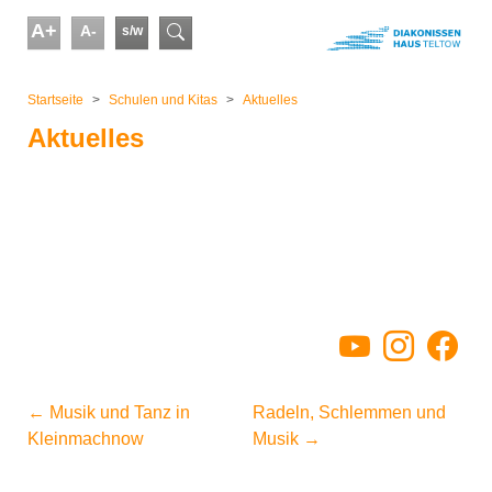
Skip to main content
A+
A-
s/w
Suchformular
You are here:
Startseite
Schulen und Kitas
Aktuelles
Aktuelles
YouTube
Instagram
Facebo
←
Musik und Tanz in
Radeln, Schlemmen und
Kleinmachnow
Musik
→