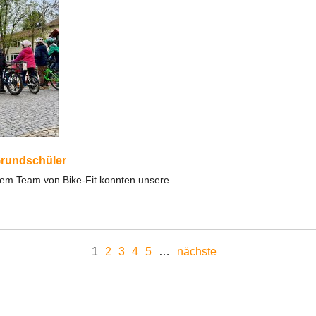
 Grundschüler
 dem Team von Bike-Fit konnten unsere…
1
2
3
4
5
…
nächste