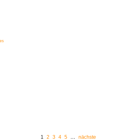
ular
les
1
2
3
4
5
…
nächste