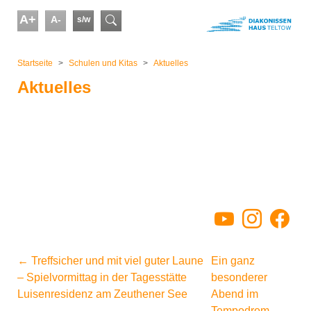
Skip to main content
A+
A-
s/w
Suchformular
You are here:
Startseite
Schulen und Kitas
Aktuelles
Aktuelles
YouTube
Instagram
Facebo
←
Treffsicher und mit viel guter Laune
Ein ganz
– Spielvormittag in der Tagesstätte
besonderer
Luisenresidenz am Zeuthener See
Abend im
Tempodrom
→