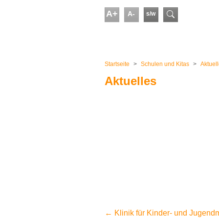
Skip to main content
A+
A-
s/w
Suchform
You are here:
Startseite
Schulen und Kitas
Aktuel
Aktuelles
←
Klinik für Kinder- und Jugen