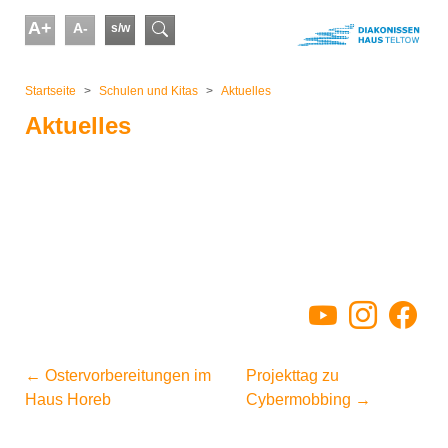
Skip to main content
A+
A-
s/w
Suchformular
You are here:
Startseite
Schulen und Kitas
Aktuelles
Aktuelles
YouTube
Instagram
Facebo
←
Ostervorbereitungen im
Projekttag zu
Haus Horeb
Cybermobbing
→