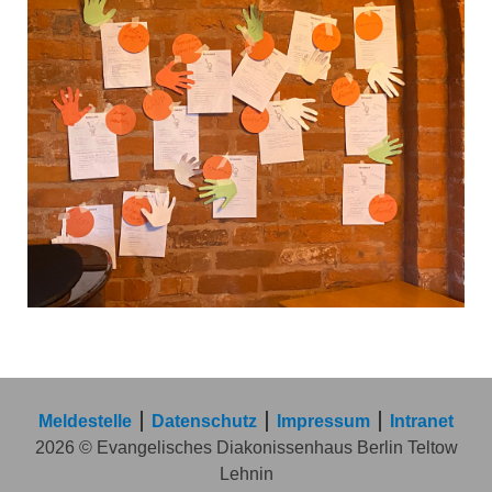
Meldestelle
Datenschutz
Impressum
Intranet
2026 © Evangelisches Diakonissenhaus Berlin Teltow
Lehnin