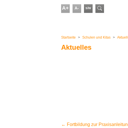
Skip to main content
A+
A-
s/w
Suchform
You are here:
Startseite
Schulen und Kitas
Aktuel
Aktuelles
←
Fortbildung zur Praxisanleitu