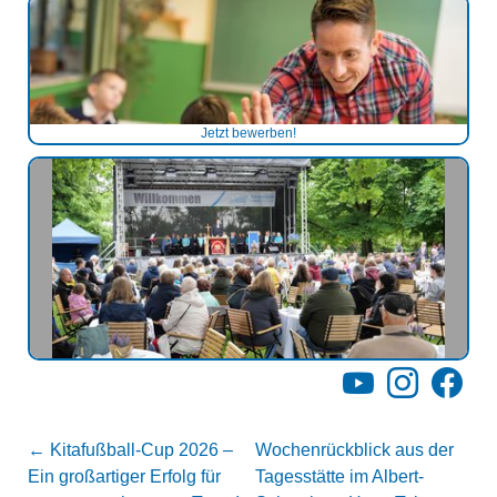
Jetzt bewerben!
YouTube
Instagram
Facebo
←
Kitafußball-Cup 2026 –
Wochenrückblick aus der
Ein großartiger Erfolg für
Tagesstätte im Albert-