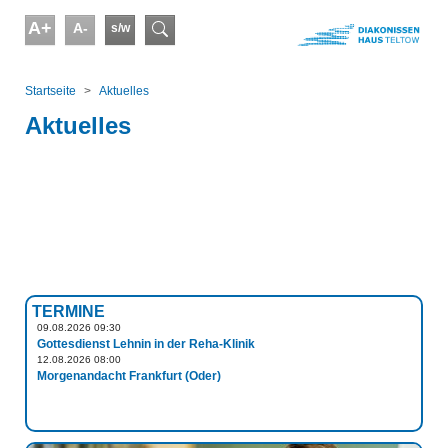
Skip to main content
A+
A-
s/w
Suchformular
You are here:
Startseite
Aktuelles
Aktuelles
TERMINE
09.08.2026 09:30
Gottesdienst Lehnin in der Reha-Klinik
12.08.2026 08:00
Morgenandacht Frankfurt (Oder)