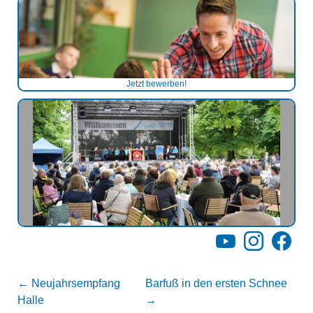
Jetzt bewerben!
YouTube
Instagram
Facebo
←
Neujahrsempfang
Barfuß in den ersten Schnee
Halle
→