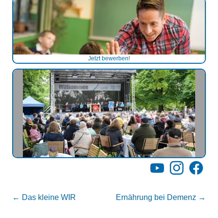
Jetzt bewerben!
YouTube
Instagram
Facebo
←
Das kleine WIR
Ernährung bei Demenz
→