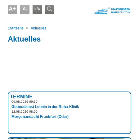
Skip to main content
A+
A-
s/w
Suchformular
You are here:
Startseite
Aktuelles
Aktuelles
TERMINE
09.08.2026 09:30
Gottesdienst Lehnin in der Reha-Klinik
12.08.2026 08:00
Morgenandacht Frankfurt (Oder)