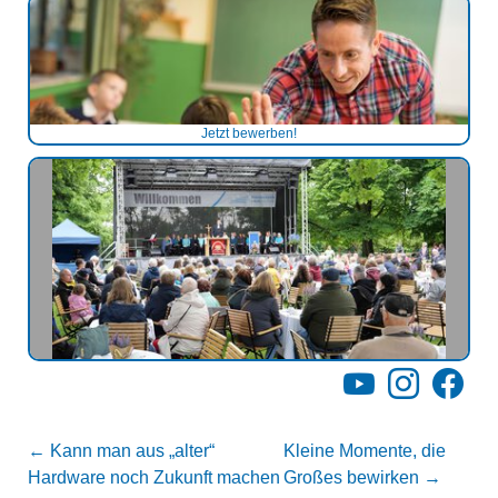
Jetzt bewerben!
YouTube
Instagram
Facebo
←
Kann man aus „alter“
Kleine Momente, die
Hardware noch Zukunft machen
Großes bewirken
→