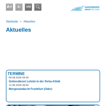
Skip to main content
A+
A-
s/w
Suchformular
You are here:
Startseite
Aktuelles
Aktuelles
TERMINE
09.08.2026 09:30
Gottesdienst Lehnin in der Reha-Klinik
12.08.2026 08:00
Morgenandacht Frankfurt (Oder)