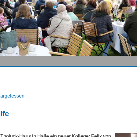
pargelessen
lfe
-Tholuck-Haus in Halle ein neuer Kollege: Felix von