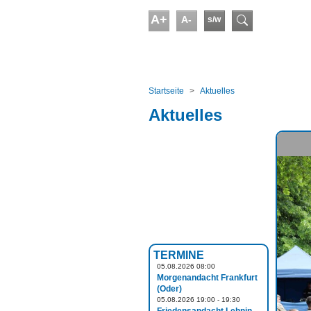
Skip to main content
A+
A-
s/w
Suchform
You are here:
Startseite
Aktuelles
Aktuelles
TERMINE
05.08.2026 08:00
Morgenandacht Frankfurt
(Oder)
05.08.2026 19:00 - 19:30